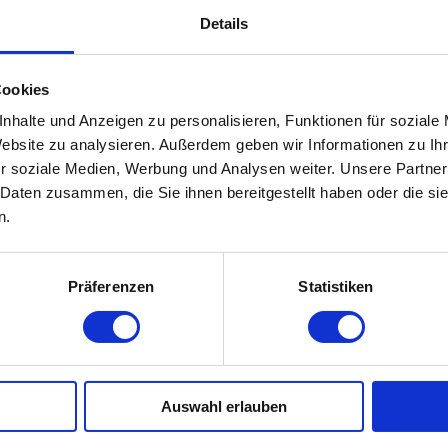
Details
Cookies
nhalte und Anzeigen zu personalisieren, Funktionen für soziale
Website zu analysieren. Außerdem geben wir Informationen zu I
r soziale Medien, Werbung und Analysen weiter. Unsere Partner
 Daten zusammen, die Sie ihnen bereitgestellt haben oder die s
Das Team
n.
Hier nur ein Einblick in unser Team das ausschließlich
Personal, das zuverlässig und kompetent für Sie im Ei
Präferenzen
Statistiken
Auswahl erlauben