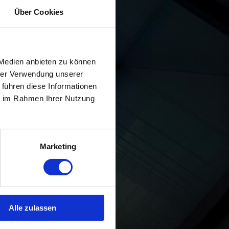
Über Cookies
 Medien anbieten zu können
hrer Verwendung unserer
 führen diese Informationen
ie im Rahmen Ihrer Nutzung
 aus qualifiziertem
nsatz ist besteht.
Marketing
Alle zulassen