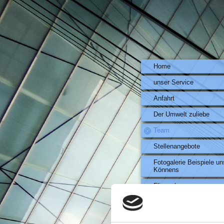
Home
unser Service
Anfahrt
Der Umwelt zuliebe
Team
Stellenangebote
Fotogalerie Beispiele u
Könnens
Fliesenleger
Vinyl und PVC Böden
Parkett und Laminat