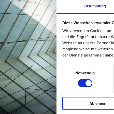
Trockenbau
Zustimmung
Brandschutz
Malerarbeiten
Diese Webseite verwendet 
Leckortung
Wir verwenden Cookies, um I
und die Zugriffe auf unsere 
Maurerarbeiten
Website an unsere Partner fü
Heizung und Sanitär
möglicherweise mit weiteren
Elektroarbeiten
der Dienste gesammelt habe
Asbestsanierung
Einwilligungsauswahl
Impressum
Notwendig
Lieferungs und
Zahlungsbedingungen
Kontakt
Datenschutz
Ablehnen